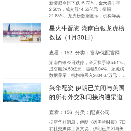
新诺威今日下跌15.72%，全天换手率
2.50%，成交额14.52亿元，振幅
21.88%。龙虎榜数据显示，机构净卖出
7481.52万元，深股通净买入412.42....
星火牛配资 湖南白银龙虎榜
数据（1月30日）
查看：
152
分类：
富华优配官网
湖南白银今日跌停，全天换手率5.51%，
成交额24.53亿元，振幅5.04%。龙虎榜
数据显示，机构净买入2604.67万元，营
业部席位合计净买入1328.15万....
兴华配资 伊朗已关闭与美国
的所有外交和间接沟通渠道
查看：
156
分类：
配资公司
据新华社消息，伊朗《德黑兰时报》7日
在社交媒体上发文说，伊朗已关闭与美