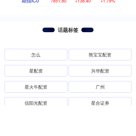
期指IC0
7851.80
+138.40
+1.79%
话题标签
怎么
熊宝宝配资
星配资
兴华配资
星火牛配资
广州
信阳光配资
星合证券
如何
信投配资
信捷策略
心理