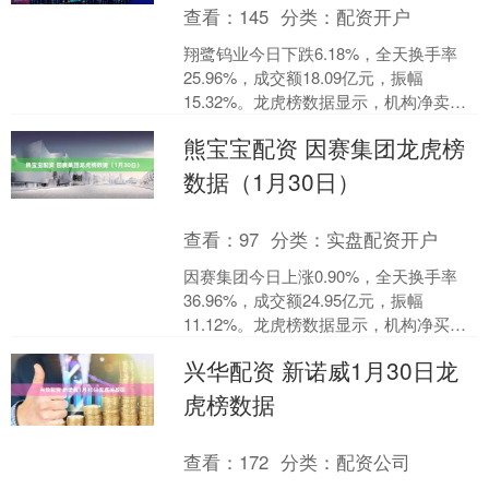
查看：
145
分类：
配资开户
翔鹭钨业今日下跌6.18%，全天换手率
25.96%，成交额18.09亿元，振幅
15.32%。龙虎榜数据显示，机构净卖出
6516.22万元，营业部席位合计净买入
熊宝宝配资 因赛集团龙虎榜
7....
数据（1月30日）
查看：
97
分类：
实盘配资开户
因赛集团今日上涨0.90%，全天换手率
36.96%，成交额24.95亿元，振幅
11.12%。龙虎榜数据显示，机构净买入
1908.30万元，深股通净卖出1303.....
兴华配资 新诺威1月30日龙
虎榜数据
查看：
172
分类：
配资公司