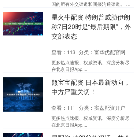
国的所有外交渠道和间接沟通渠道。 另
据伊朗迈赫尔通讯社7日报道，伊朗伊斯
星火牛配资 特朗普威胁伊朗
兰革命卫队航空航天....
称7日20时是“最后期限”，外
交部表态
查看：
113
分类：
富华优配官网
更多热点速报、权威资讯、深度分析尽
在北京日报App....
熊宝宝配资 日本最新动向，
中方严重关切！
查看：
111
分类：
实盘配资开户
更多热点速报、权威资讯、深度分析尽
在北京日报App....