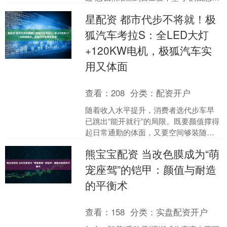
其实答案很简单——用好车辆的“数字身
星配资 都市代步不将就！极
份证”车架号，就能....
狐汽车考拉S：全LED大灯
+120KW电机，极狐汽车实
用又体面
查看：
208
分类：
配资开户
随着收入水平提升，消费者选代步车早
已跳出“能开就行”的局限。既要颜值撑得
起日常通勤的体面，又要空间够装随身
物品，还得动力平顺、配置实用，最好
熊宝宝配资 当改色膜成为“萌
续航够长不用频繁充电....
宠座驾”的铠甲：颜值与耐造
的平衡术
查看：
158
分类：
实盘配资开户