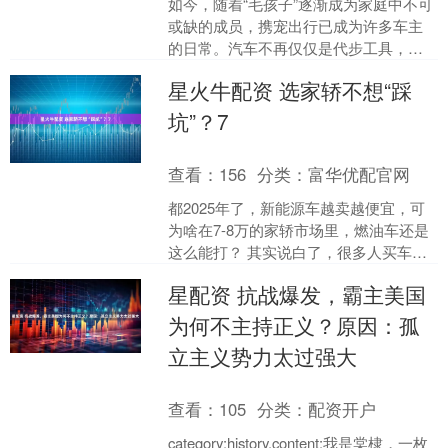
如今，随着“毛孩子”逐渐成为家庭中不可
或缺的成员，携宠出行已成为许多车主
的日常。汽车不再仅仅是代步工具，更
像是一间移动的宠物房。这一生活方式
星火牛配资 选家轿不想“踩
的转变，悄然改变了车....
坑”？7
查看：
156
分类：
富华优配官网
都2025年了，新能源车越卖越便宜，可
为啥在7-8万的家轿市场里，燃油车还是
这么能打？ 其实说白了，很多人买车是
为了全家出门用，就图个实用、靠谱，
星配资 抗战爆发，霸主美国
想挑一辆日常用....
为何不主持正义？原因：孤
立主义势力太过强大
查看：
105
分类：
配资开户
category:history,content:我是棠棣，一枚