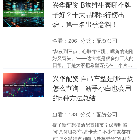
兴华配资 B族维生素哪个牌
记忆 新兴凉果....
子好？十大品牌排行榜出
炉，第一名出乎意料！
查看：
206
分类：
配资公司
“熬夜到三点，心脏怦怦跳，嘴角的泡刚
好又冒头。”——这大概是很多打工人的
日常。于是大家把希望寄托在一小片维
生素B上，可货架上花花绿绿的瓶子，到
兴华配资 自己车型是哪一款
底该抓哪一瓶？别急....
怎么查询，新手小白也会用
的5种方法总结
查看：
183
分类：
配资公司
提了新车想摸清配置细节？保养时被
问“具体哪款车型”卡壳？不少车友都有
过“怎么精准查到自己爱车型号”的困惑。