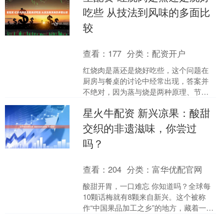
吃些 从技法到风味的多面比
较
查看：
177
分类：
配资开户
红烧肉是蒸还是烧好吃些，这个问题在
厨房与餐桌的讨论中经常出现，答案并
不绝对，因为蒸与烧是两种原理、节奏
与风味走向截然不同的烹饪方式，它们
星火牛配资 新兴凉果：酸甜
赋予红烧肉的口感、香气与....
交织的非遗滋味，你尝过
吗？
查看：
204
分类：
富华优配官网
酸甜开胃，一口难忘 你知道吗？全球每
10颗话梅就有8颗来自新兴。这个被称
作“中国果品加工之乡”的地方，藏着一份
传承百年的味道。 非遗风味，舌尖上的