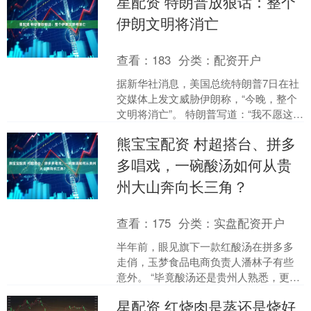
星配资 特朗普放狠话：整个
伊朗文明将消亡
查看：
183
分类：
配资开户
据新华社消息，美国总统特朗普7日在社
交媒体上发文威胁伊朗称，“今晚，整个
文明将消亡”。 特朗普写道：“我不愿这样
的事情发生，但它或许会发生。” 此前，
熊宝宝配资 村超搭台、拼多
特朗普曾威....
多唱戏，一碗酸汤如何从贵
州大山奔向长三角？
查看：
175
分类：
实盘配资开户
半年前，眼见旗下一款红酸汤在拼多多
走俏，玉梦食品电商负责人潘林子有些
意外。 “毕竟酸汤还是贵州人熟悉，更重
要的是我们做的是无添加产品，没被市
星配资 红烧肉是蒸还是烧好
场验证过，说实话心里....