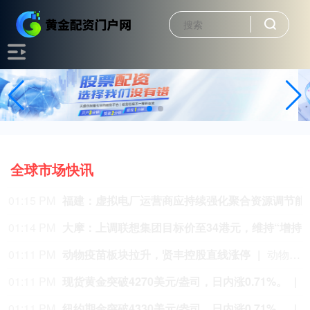
全球市场快讯
01:10 PM
联想集团涨幅扩大至5%
港股联想集团午后拉升，涨幅扩大至5%，报27.24港元/股。
01:08 PM
多支创新药ETF涨超5%
医疗服务、CRO概念持续走强，十余只相关个股涨停。科创创新药ETF国泰（589720）、 科创创新药ETF汇添富（589120）、创新药ETF易方达（516080）等多只ETF涨超5%
01:07 PM
PET铜箔板块再度走高，铜冠铜箔触及20cm涨停
01:03 PM
生物制品板块短线冲高，义翘神州直线涨停
生物制品板块短线冲高，义翘神州直线涨停，此前近岸蛋白、百普赛斯涨停，诺唯赞、吴帆生物、荣昌生物、
01:00 PM
大盘主力净流入超100亿。
大盘主力净流入超100亿。