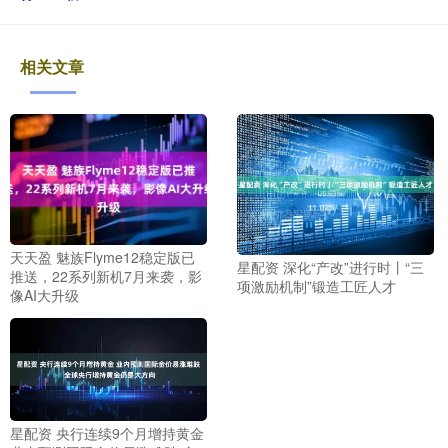
相关文章
天天盈 魅族Flyme12稳定版已
星配资 深化“产改”进行时丨“三
推送，22系列新机7月来袭，影
项激励机制”锻造工匠人才
像AI大升级
星配资 央行连续9个月增持黄金