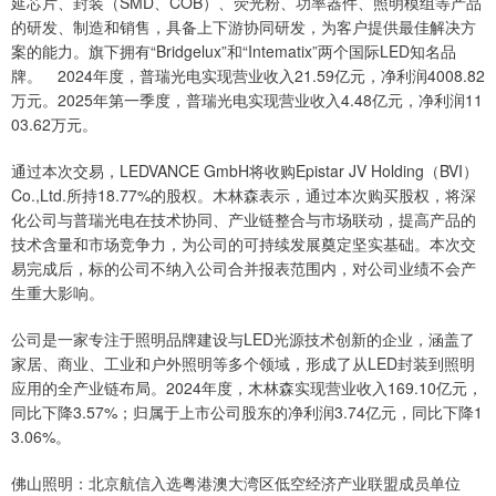
延芯片、封装（SMD、COB）、荧光粉、功率器件、照明模组等产品
的研发、制造和销售，具备上下游协同研发，为客户提供最佳解决方
案的能力。旗下拥有“Bridgelux”和“Intematix”两个国际LED知名品
牌。 2024年度，普瑞光电实现营业收入21.59亿元，净利润4008.82
万元。2025年第一季度，普瑞光电实现营业收入4.48亿元，净利润11
03.62万元。
通过本次交易，LEDVANCE GmbH将收购Epistar JV Holding（BVI）
Co.,Ltd.所持18.77%的股权。木林森表示，通过本次购买股权，将深
化公司与普瑞光电在技术协同、产业链整合与市场联动，提高产品的
技术含量和市场竞争力，为公司的可持续发展奠定坚实基础。本次交
易完成后，标的公司不纳入公司合并报表范围内，对公司业绩不会产
生重大影响。
公司是一家专注于照明品牌建设与LED光源技术创新的企业，涵盖了
家居、商业、工业和户外照明等多个领域，形成了从LED封装到照明
应用的全产业链布局。2024年度，木林森实现营业收入169.10亿元，
同比下降3.57%；归属于上市公司股东的净利润3.74亿元，同比下降1
3.06%。
佛山照明：北京航信入选粤港澳大湾区低空经济产业联盟成员单位