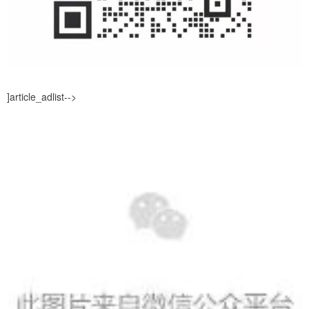
]article_adlist-->