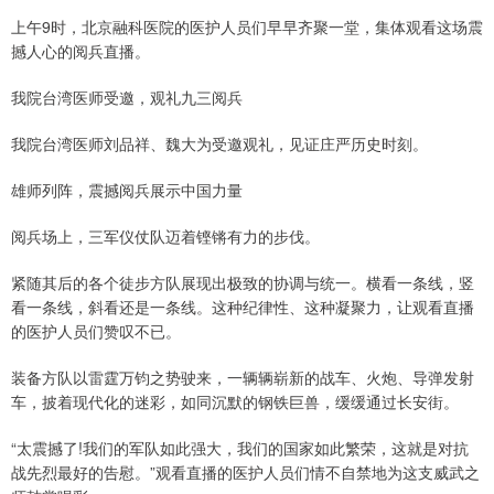
上午9时，北京融科医院的医护人员们早早齐聚一堂，集体观看这场震
撼人心的阅兵直播。
我院台湾医师受邀，观礼九三阅兵
我院台湾医师刘品祥、魏大为受邀观礼，见证庄严历史时刻。
雄师列阵，震撼阅兵展示中国力量
阅兵场上，三军仪仗队迈着铿锵有力的步伐。
紧随其后的各个徒步方队展现出极致的协调与统一。横看一条线，竖
看一条线，斜看还是一条线。这种纪律性、这种凝聚力，让观看直播
的医护人员们赞叹不已。
装备方队以雷霆万钧之势驶来，一辆辆崭新的战车、火炮、导弹发射
车，披着现代化的迷彩，如同沉默的钢铁巨兽，缓缓通过长安街。
“太震撼了!我们的军队如此强大，我们的国家如此繁荣，这就是对抗
战先烈最好的告慰。”观看直播的医护人员们情不自禁地为这支威武之