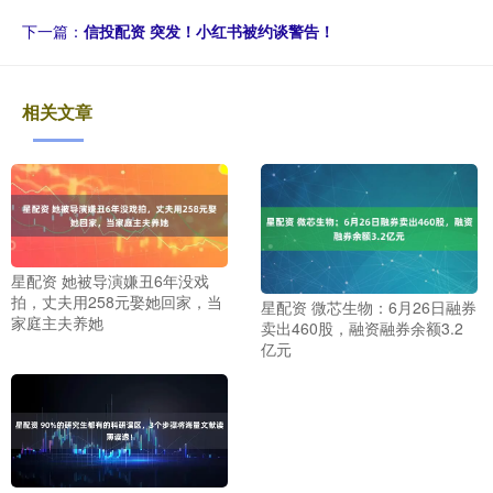
下一篇：
信投配资 突发！小红书被约谈警告！
相关文章
星配资 她被导演嫌丑6年没戏
拍，丈夫用258元娶她回家，当
星配资 微芯生物：6月26日融券
家庭主夫养她
卖出460股，融资融券余额3.2
亿元