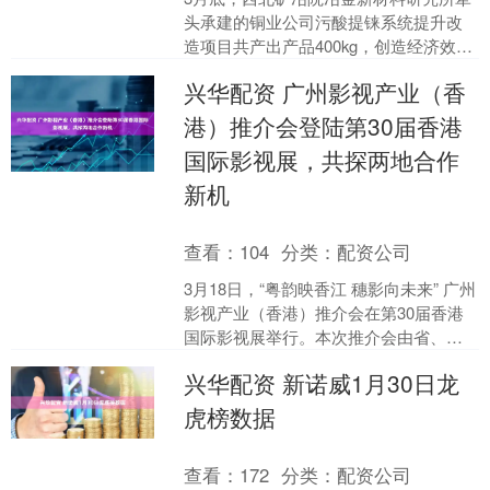
头承建的铜业公司污酸提铼系统提升改
造项目共产出产品400kg，创造经济效益
超800万元，顺利实现一季度生产经营“开
兴华配资 广州影视产业（香
门红”。 ....
港）推介会登陆第30届香港
国际影视展，共探两地合作
新机
查看：
104
分类：
配资公司
3月18日，“粤韵映香江 穗影向未来” 广州
影视产业（香港）推介会在第30届香港
国际影视展举行。本次推介会由省、市
相关部门统筹指导，立足粤港澳大湾区
兴华配资 新诺威1月30日龙
建设发展机遇....
虎榜数据
查看：
172
分类：
配资公司