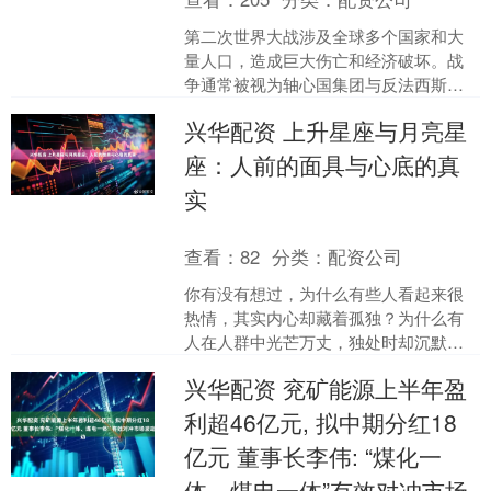
第二次世界大战涉及全球多个国家和大
量人口，造成巨大伤亡和经济破坏。战
争通常被视为轴心国集团与反法西斯联
盟之间的对抗，但实际情况中，各国外
兴华配资 上升星座与月亮星
交关系不断调整，尤其是德....
座：人前的面具与心底的真
实
查看：
82
分类：
配资公司
你有没有想过，为什么有些人看起来很
热情，其实内心却藏着孤独？为什么有
人在人群中光芒万丈，独处时却沉默不
语？这背后，可能藏着你的上升星座和
兴华配资 兖矿能源上半年盈
月亮星座的较量。🔥 上升....
利超46亿元, 拟中期分红18
亿元 董事长李伟: “煤化一
体、煤电一体”有效对冲市场