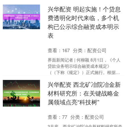
兴华配资 明起实施！个贷息
费透明化时代来临，多个机
构已公示综合融资成本明示
表
查看：
167
分类：
配资公司
界面新闻记者 | 何柳颖 8月1日，《个人
贷款业务明示综合融资成本规定》
（（下称《规定》）正式施行。根据规
定，贷款人开展个人贷款业务时，应当
兴华配资 西北矿冶院冶金新
向借款人展示综合融资....
材料研究所：在关键战略金
属领域点亮“科技树”
查看：
77
分类：
配资公司
3月底，西北矿冶院冶金新材料研究所牵