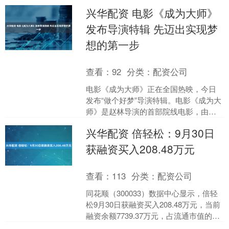
杜项目正式投产，这一“巨无霸”进入市场
兴华配资 电影《成为大师》
将意味....
发布导演特辑 先迈出实现梦
想的第一步
查看：
92
分类：
配资公司
电影《成为大师》正在全国热映，今日
发布“做个好梦”导演特辑。电影《成为大
师》是赵林导演的首部院线电影，由赵
少腾、黄剑锋、邢汉担任制片人，讲述
兴华配资 倍轻松：9月30日
了一个不甘平凡的追梦....
获融资买入208.48万元
查看：
113
分类：
配资公司
同花顺（300033）数据中心显示，倍轻
松9月30日获融资买入208.48万元，当前
融资余额7739.37万元，占流通市值的
3.02%，超过历史80%分位水平。....