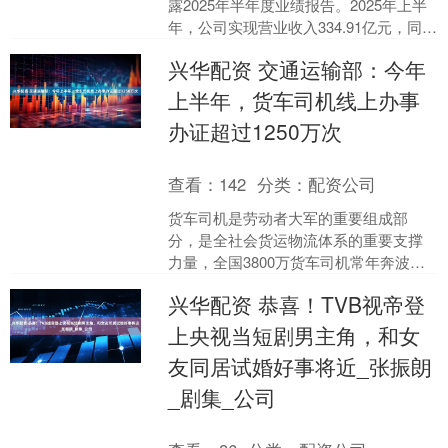
露2025年半年度业绩报告。2025年上半
年，公司实现营业收入334.91亿元，同比
增长7.10%；归母净利润7.09亿....
兴华配资 交通运输部：今年
上半年，货车司机线上办事
办证超过1250万次
查看：
142
分类：
配资公司
货车司机是劳动者大军的重要组成部
分，是全社会货运物流体系的重要支撑
力量，全国3800万货车司机常年奔波在
路上，为经济社会发展和人民群众生产
兴华配资 恭喜！TVB视帝登
生活作出了积极贡献。 ....
上央视当短剧男主角，和女
友同居试婚好事将近_张振朗
_剧集_公司