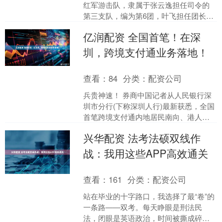
红军游击队，隶属于张云逸担任司令的
第三支队，编为第6团，叶飞担任团长。
该团先后开赴苏南敌后，由一支队司令
亿润配资 全国首笔！在深
陈毅指挥。之后，叶飞带....
圳，跨境支付通业务落地！
查看：
84
分类：
配资公司
兵贵神速！ 券商中国记者从人民银行深
圳市分行(下称深圳人行)最新获悉，全国
首笔跨境支付通内地居民南向、港人北
向汇款业务已于6月22日落地深圳。 此
兴华配资 法考法硕双线作
前，中国人民银....
战：我用这些APP高效通关
查看：
161
分类：
配资公司
站在毕业的十字路口，我选择了最“卷”的
一条路——双考。每天睁眼是刑法民
法，闭眼是英语政治，时间被撕成碎