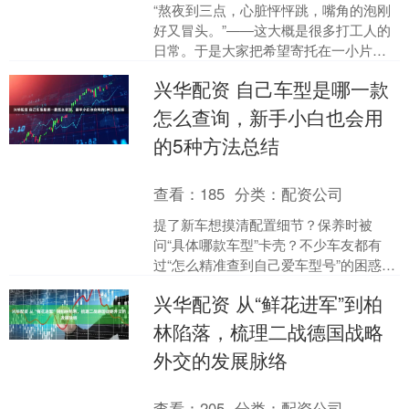
“熬夜到三点，心脏怦怦跳，嘴角的泡刚
好又冒头。”——这大概是很多打工人的
日常。于是大家把希望寄托在一小片维
生素B上，可货架上花花绿绿的瓶子，到
兴华配资 自己车型是哪一款
底该抓哪一瓶？别急....
怎么查询，新手小白也会用
的5种方法总结
查看：
185
分类：
配资公司
提了新车想摸清配置细节？保养时被
问“具体哪款车型”卡壳？不少车友都有
过“怎么精准查到自己爱车型号”的困惑。
其实答案很简单——用好车辆的“数字身
兴华配资 从“鲜花进军”到柏
份证”车架号，就能....
林陷落，梳理二战德国战略
外交的发展脉络
查看：
205
分类：
配资公司