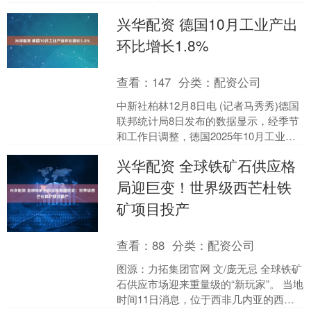
片，任务却堆积如山。最焦虑的不是知
兴华配资 德国10月工业产出
识难，而是如何在有限的一....
环比增长1.8%
查看：
147
分类：
配资公司
中新社柏林12月8日电 (记者马秀秀)德国
联邦统计局8日发布的数据显示，经季节
和工作日调整，德国2025年10月工业产
出环比增长1.8%，为连续第二个月增
兴华配资 全球铁矿石供应格
长。德....
局迎巨变！世界级西芒杜铁
矿项目投产
查看：
88
分类：
配资公司
图源：力拓集团官网 文/庞无忌 全球铁矿
石供应市场迎来重量级的“新玩家”。 当地
时间11日消息，位于西非几内亚的西芒