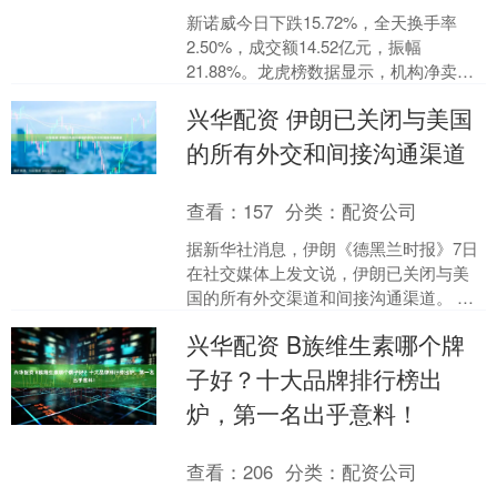
新诺威今日下跌15.72%，全天换手率
2.50%，成交额14.52亿元，振幅
21.88%。龙虎榜数据显示，机构净卖出
7481.52万元，深股通净买入412.42....
兴华配资 伊朗已关闭与美国
的所有外交和间接沟通渠道
查看：
157
分类：
配资公司
据新华社消息，伊朗《德黑兰时报》7日
在社交媒体上发文说，伊朗已关闭与美
国的所有外交渠道和间接沟通渠道。 另
据伊朗迈赫尔通讯社7日报道，伊朗伊斯
兴华配资 B族维生素哪个牌
兰革命卫队航空航天....
子好？十大品牌排行榜出
炉，第一名出乎意料！
查看：
206
分类：
配资公司