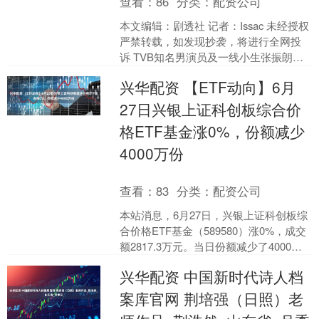
查看：
86
分类：
配资公司
本文编辑：剧透社 记者：Issac 未经授权
严禁转载，如发现抄袭，将进行全网投
诉 TVB知名男演员及一线小生张振朗，
凭借去年热播的剧集《反黑英雄》成功
兴华配资 【ETF动向】6月
夺得视帝，....
27日兴银上证科创板综合价
格ETF基金涨0%，份额减少
4000万份
查看：
83
分类：
配资公司
本站消息，6月27日，兴银上证科创板综
合价格ETF基金（589580）涨0%，成交
额2817.3万元。当日份额减少了4000万
份，最新份额为1.1亿份。当日资金....
兴华配资 中国新时代诗人档
案库官网 荆培强（日照）老