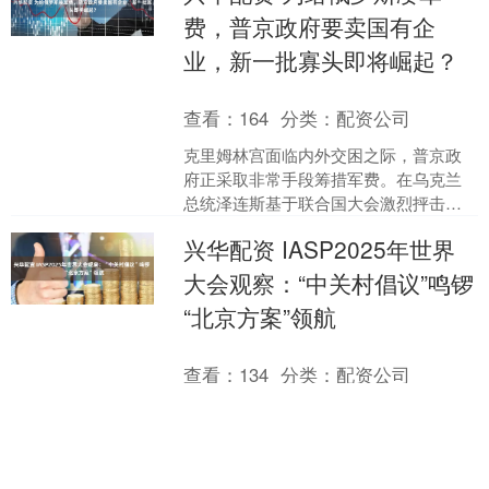
费，普京政府要卖国有企
业，新一批寡头即将崛起？
查看：
164
分类：
配资公司
克里姆林宫面临内外交困之际，普京政
府正采取非常手段筹措军费。在乌克兰
总统泽连斯基于联合国大会激烈抨击俄
罗斯、前线战事陷入僵局的关键时刻，
兴华配资 IASP2025年世界
俄罗斯财政部突然祭出变卖....
大会观察：“中关村倡议”鸣锣
“北京方案”领航
查看：
134
分类：
配资公司
（来源：北京商报） 9月17日，国际科技
园及创新区域协会（IASP）2025年世界
大会于北京启幕。会上，首次发布的
《IASP2025北京中关村国际科技园区创