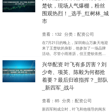
楚钦，现场人气爆棚，粉丝
围观热烈！_选手_红树林_城
市
查看：
132
分类：
配资公司
在7月21日的晚上，深圳南山万象天地迎
来了王楚钦的身影，他参加了一场品牌
活动。尽管小雨淅沥，但王楚钦依然热
情洋溢地向在场的观众挥手致意，表达
兴华配资 叶飞有多厉害？刘
了自己的感激之情。他....
少奇、项英、陈毅为何都抢
着要？最后归谁指挥？_部队
_新四军_战斗
查看：
85
分类：
配资公司
新四军刚成立时，叶飞和他领导的闽东