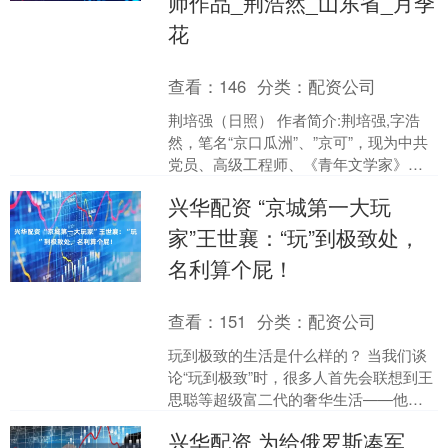
师作品_荆浩然_山东省_月季
花
查看：
146
分类：
配资公司
荆培强（日照） 作者简介:荆培强,字浩
然，笔名“京口瓜洲”、”京可”，现为中共
党员、高级工程师、《青年文学家》理
事、日照作家协会会员、山东省散文学
兴华配资 “京城第一大玩
会会员、中华诗....
家”王世襄：“玩”到极致处，
名利算个屁！
查看：
151
分类：
配资公司
玩到极致的生活是什么样的？ 当我们谈
论“玩到极致”时，很多人首先会联想到王
思聪等超级富二代的奢华生活——他们
似乎将享乐推向了极致。但这类生活更
兴华配资 为给俄罗斯凑军
多的是对欲望的纵容....