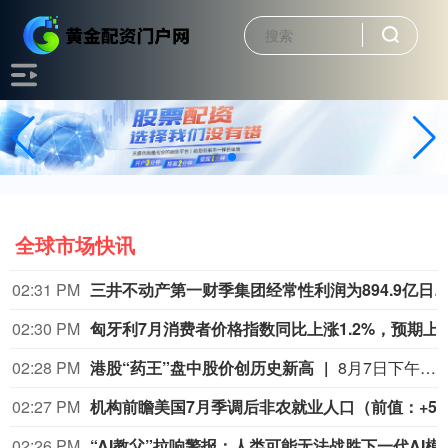
全球市场快讯
02:31 PM
三井不动产第一财季集团经常性利润为894.9亿日元，同比下降37.9%；2026/27财年利润预测为3150亿日元，
02:30 PM
匈牙利7月消费者价格指数同比上涨
02:28 PM
港股“药王”盘中股价创历史新高
8月7日下午两点多，港股市值最大的药企药明康德盘中股价一度达到193港元/股，创下历史新高，股价涨幅超过7%。上一次，药明康德股价创新高是在新冠疫情间的2021年12月底。当前，药明康德港股市值突破5700亿港元。（第一财经）
02:27 PM
机构前瞻美国7月季调后非
02:26 PM
“AI教父”拉响警报：