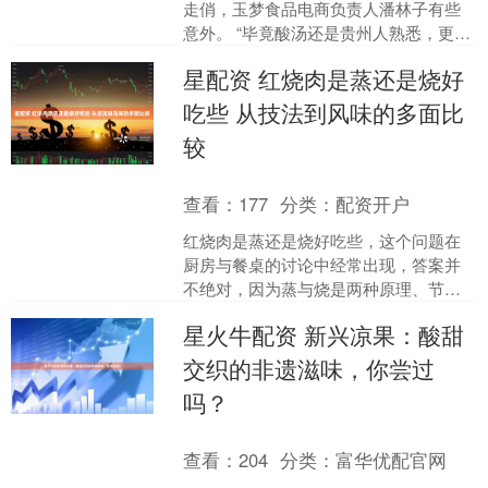
走俏，玉梦食品电商负责人潘林子有些
意外。 “毕竟酸汤还是贵州人熟悉，更重
要的是我们做的是无添加产品，没被市
星配资 红烧肉是蒸还是烧好
场验证过，说实话心里....
吃些 从技法到风味的多面比
较
查看：
177
分类：
配资开户
红烧肉是蒸还是烧好吃些，这个问题在
厨房与餐桌的讨论中经常出现，答案并
不绝对，因为蒸与烧是两种原理、节奏
与风味走向截然不同的烹饪方式，它们
星火牛配资 新兴凉果：酸甜
赋予红烧肉的口感、香气与....
交织的非遗滋味，你尝过
吗？
查看：
204
分类：
富华优配官网