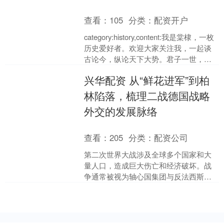
查看：
105
分类：
配资开户
category:history,content:我是棠棣，一枚
历史爱好者。欢迎大家关注我，一起谈
古论今，纵论天下大势。君子一世，为
学、交友而已！卢沟桥事变以后....
兴华配资 从“鲜花进军”到柏
林陷落，梳理二战德国战略
外交的发展脉络
查看：
205
分类：
配资公司
第二次世界大战涉及全球多个国家和大
量人口，造成巨大伤亡和经济破坏。战
争通常被视为轴心国集团与反法西斯联
盟之间的对抗，但实际情况中，各国外
交关系不断调整，尤其是德....