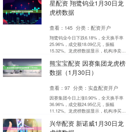
星配资 翔鹭钨业1月30日龙
（300959）相结合的方....
虎榜数据
查看：
145
分类：
配资开户
翔鹭钨业今日下跌6.18%，全天换手率
25.96%，成交额18.09亿元，振幅
15.32%。龙虎榜数据显示，机构净卖出
6516.22万元，营业部席位合计净买入
熊宝宝配资 因赛集团龙虎榜
7....
数据（1月30日）
查看：
97
分类：
实盘配资开户
因赛集团今日上涨0.90%，全天换手率
36.96%，成交额24.95亿元，振幅
11.12%。龙虎榜数据显示，机构净买入
1908.30万元，深股通净卖出1303.....
兴华配资 新诺威1月30日龙