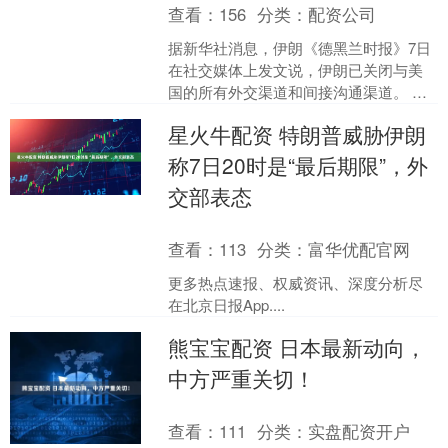
查看：
156
分类：
配资公司
据新华社消息，伊朗《德黑兰时报》7日
在社交媒体上发文说，伊朗已关闭与美
国的所有外交渠道和间接沟通渠道。 另
据伊朗迈赫尔通讯社7日报道，伊朗伊斯
星火牛配资 特朗普威胁伊朗
兰革命卫队航空航天....
称7日20时是“最后期限”，外
交部表态
查看：
113
分类：
富华优配官网
更多热点速报、权威资讯、深度分析尽
在北京日报App....
熊宝宝配资 日本最新动向，
中方严重关切！
查看：
111
分类：
实盘配资开户