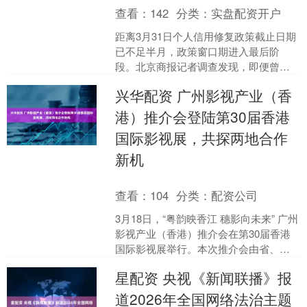
查看：
142
分类：
实盘配资开户
距离3月31日个人信用修复政策截止日期
已不足半月，政策窗口期进入最后阶
段。北京商报记者调查发现，即便曾有
监管及金融机构的多次示警，社交平台
兴华配资 广州影视产业（香
仍暗藏一条活跃的征信“....
港）推介会登陆第30届香港
国际影视展，共探两地合作
新机
查看：
104
分类：
配资公司
3月18日，“粤韵映香江 穗影向未来” 广州
影视产业（香港）推介会在第30届香港
国际影视展举行。本次推介会由省、市
相关部门统筹指导，立足粤港澳大湾区
星配资 央视《新闻联播》报
建设发展机遇....
道2026年全国网络法治主题