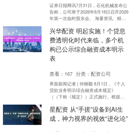
证券日报网讯7月31日，石化机械发布公
告称，公司将于2026年8月18日召开2026
年第一次临时股东会。 海量资讯、精准
解读，尽在新浪财经APP....
兴华配资 明起实施！个贷息
费透明化时代来临，多个机
构已公示综合融资成本明示
表
查看：
167
分类：
配资公司
界面新闻记者 | 何柳颖 8月1日，《个人
贷款业务明示综合融资成本规定》
（（下称《规定》）正式施行。根据规
定，贷款人开展个人贷款业务时，应当
星配资 从“手搓”设备到AI生
向借款人展示综合融资....
成，神力视界的视效“进化论”