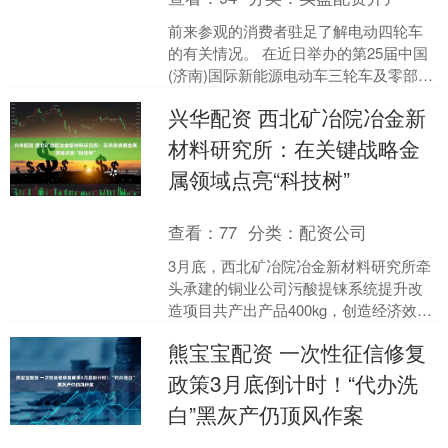
前来参观的消费者驻足了解电动四轮车
的有关情况。 在近日举办的第25届中国
(济南)国际新能源电动车三轮车及零部件
展览会上,多家被称为“老头乐”的四轮电动
兴华配资 西北矿冶院冶金新
车展位吸引....
材料研究所：在关键战略金
属领域点亮“科技树”
查看：
77
分类：
配资公司
3月底，西北矿冶院冶金新材料研究所牵
头承建的铜业公司污酸提铼系统提升改
造项目共产出产品400kg，创造经济效益
超800万元，顺利实现一季度生产经营“开
熊宝宝配资 一次性征信修复
门红”。 ....
政策3月底倒计时！“代办洗
白”黑灰产仍顶风作案