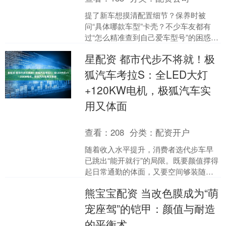
提了新车想摸清配置细节？保养时被
问“具体哪款车型”卡壳？不少车友都有
过“怎么精准查到自己爱车型号”的困惑。
其实答案很简单——用好车辆的“数字身
星配资 都市代步不将就！极
份证”车架号，就能....
狐汽车考拉S：全LED大灯
+120KW电机，极狐汽车实
用又体面
查看：
208
分类：
配资开户
随着收入水平提升，消费者选代步车早
已跳出“能开就行”的局限。既要颜值撑得
起日常通勤的体面，又要空间够装随身
物品，还得动力平顺、配置实用，最好
熊宝宝配资 当改色膜成为“萌
续航够长不用频繁充电....
宠座驾”的铠甲：颜值与耐造
的平衡术