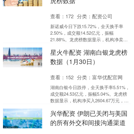
虎榜数据
查看：
172
分类：
配资公司
新诺威今日下跌15.72%，全天换手率
2.50%，成交额14.52亿元，振幅
21.88%。龙虎榜数据显示，机构净卖出
7481.52万元，深股通净买入412.42....
星火牛配资 湖南白银龙虎榜
数据（1月30日）
查看：
152
分类：
富华优配官网
湖南白银今日跌停，全天换手率5.51%，
成交额24.53亿元，振幅5.04%。龙虎榜
数据显示，机构净买入2604.67万元，营
业部席位合计净买入1328.15万....
兴华配资 伊朗已关闭与美国
的所有外交和间接沟通渠道