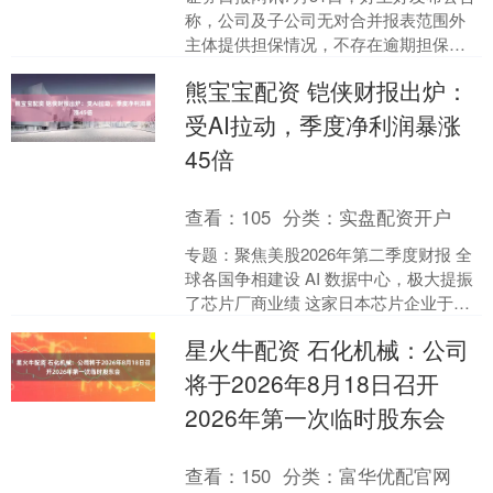
称，公司及子公司无对合并报表范围外
主体提供担保情况，不存在逾期担保、
涉及诉讼的对外担保及因担保被判决败
熊宝宝配资 铠侠财报出炉：
诉而应承担损失的情形....
受AI拉动，季度净利润暴涨
45倍
查看：
105
分类：
实盘配资开户
专题：聚焦美股2026年第二季度财报 全
球各国争相建设 AI 数据中心，极大提振
了芯片厂商业绩 这家日本芯片企业于周
五披露，AI 催生的旺盛需求带动公司季
星火牛配资 石化机械：公司
度净利....
将于2026年8月18日召开
2026年第一次临时股东会
查看：
150
分类：
富华优配官网