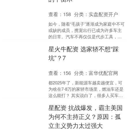
查看：
158
分类：
实盘配资开户
如今，随着“毛孩子”逐渐成为家庭中不可
或缺的成员，携宠出行已成为许多车主
的日常。汽车不再仅仅是代步工具，更
像是一间移动的宠物房。这一生活方式
星火牛配资 选家轿不想“踩
的转变，悄然改变了车....
坑”？7
查看：
156
分类：
富华优配官网
都2025年了，新能源车越卖越便宜，可
为啥在7-8万的家轿市场里，燃油车还是
这么能打？ 其实说白了，很多人买车是
为了全家出门用，就图个实用、靠谱，
星配资 抗战爆发，霸主美国
想挑一辆日常用....
为何不主持正义？原因：孤
立主义势力太过强大