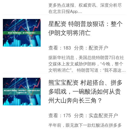
更多热点速报、权威资讯、深度分析尽
在北京日报App....
星配资 特朗普放狠话：整个
伊朗文明将消亡
查看：
183
分类：
配资开户
据新华社消息，美国总统特朗普7日在社
交媒体上发文威胁伊朗称，“今晚，整个
文明将消亡”。 特朗普写道：“我不愿这样
的事情发生，但它或许会发生。” 此前，
熊宝宝配资 村超搭台、拼多
特朗普曾威....
多唱戏，一碗酸汤如何从贵
州大山奔向长三角？
查看：
175
分类：
实盘配资开户
半年前，眼见旗下一款红酸汤在拼多多