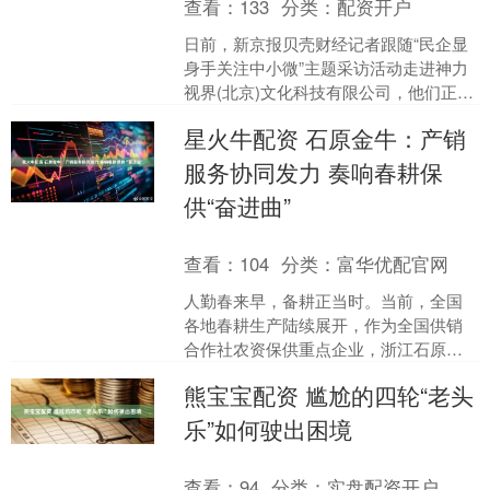
查看：
133
分类：
配资开户
日前，新京报贝壳财经记者跟随“民企显
身手关注中小微”主题采访活动走进神力
视界(北京)文化科技有限公司，他们正在
用算法和代码，成就一次又一次的震撼
星火牛配资 石原金牛：产销
图景。2025年....
服务协同发力 奏响春耕保
供“奋进曲”
查看：
104
分类：
富华优配官网
人勤春来早，备耕正当时。当前，全国
各地春耕生产陆续展开，作为全国供销
合作社农资保供重点企业，浙江石原金
牛化工（600722）有限公司切实扛起农
熊宝宝配资 尴尬的四轮“老头
资保供政治责任，下....
乐”如何驶出困境
查看：
94
分类：
实盘配资开户