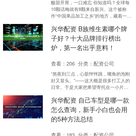
酸甜开胃，一口难忘 你知道吗？全球每
10颗话梅就有8颗来自新兴。这个被称
作“中国果品加工之乡”的地方，藏着一份
传承百年的味道。 非遗风味，舌尖上的
兴华配资 B族维生素哪个牌
记忆 新兴凉果....
子好？十大品牌排行榜出
炉，第一名出乎意料！
查看：
206
分类：
配资公司
“熬夜到三点，心脏怦怦跳，嘴角的泡刚
好又冒头。”——这大概是很多打工人的
日常。于是大家把希望寄托在一小片维
生素B上，可货架上花花绿绿的瓶子，到
兴华配资 自己车型是哪一款
底该抓哪一瓶？别急....
怎么查询，新手小白也会用
的5种方法总结
查看：
183
分类：
配资公司