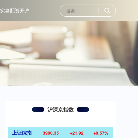
实盘配资开户
沪深京指数
上证综指
3900.35
+21.92
+0.57%