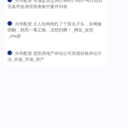
​兴华配资 市场监管总局公布6月16日—6月22日
无条件批准经营者集中案件列表
​兴华配资 主人给狗狗扎了个双丸子头，全网被
萌翻，然而一看正脸…没想到啊！_网友_发型
_xhs@
​兴华配资 贵阳房地产评估公司房屋价格评估方
法_价值_市场_资产