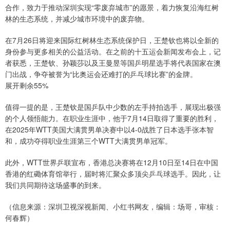
合作，致力于推动深圳实现“零废弃城市”的愿景，着力恢复沿海红树
林的生态系统，并减少城市环境中的废弃物。
在7月26日将迎来国际红树林生态系统保护日，王楚钦也将以全新的
身份参与更多相关的公益活动。在之前的十五运会新闻发布会上，记
者获悉，王楚钦、孙颖莎以及王曼昱等国乒明星选手将代表国家在澳
门出战，争夺被誉为“比奥运会还难打的乒乓球比赛”的金牌。
展开剩余55%
值得一提的是，王楚钦是国乒队中少数的左手持拍选手，展现出极强
的个人领悟能力。在职业生涯中，他于7月14日取得了重要的胜利，
在2025年WTT美国大满贯男单决赛中以4-0战胜了日本选手张本智
和，成功夺得职业生涯第三个WTT大满贯男单冠军。
此外，WTT世界乒联宣布，香港总决赛将在12月10日至14日在中国
香港的红磡体育馆举行，届时将汇聚众多顶尖乒乓球选手。因此，让
我们共同期待这场盛事的到来。
（信息来源：深圳卫视深视新闻、小红书网友，编辑：场哥，审核：
何春辉）