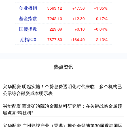
创业板指
3563.12
+47.56
+1.35%
基金指数
7242.10
+12.30
+0.17%
国债指数
229.69
+0.10
+0.04%
期指IC0
7877.80
+164.40
+2.13%
热点资讯
兴华配资 明起实施！个贷息费透明化时代来临，多个机构已
公示综合融资成本明示表
兴华配资 西北矿冶院冶金新材料研究所：在关键战略金属领
域点亮“科技树”
兴华配资 广州影视产业（香港）推介会登陆第30届香港国际