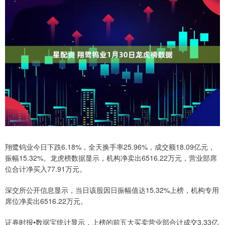
翔鹭钨业今日下跌6.18%，全天换手率25.96%，成交额18.09亿元，
振幅15.32%。龙虎榜数据显示，机构净卖出6516.22万元，营业部席
位合计净买入77.91万元。
深交所公开信息显示，当日该股因日振幅值达15.32%上榜，机构专用
席位净卖出6516.22万元。
证券时报•数据宝统计显示，上榜的前五大买卖营业部合计成交3.33亿