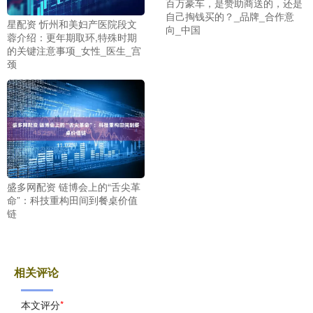
百万豪车，是赞助商送的，还是
自己掏钱买的？_品牌_合作意
星配资 忻州和美妇产医院段文
向_中国
蓉介绍：更年期取环,特殊时期
的关键注意事项_女性_医生_宫
颈
盛多网配资 链博会上的“舌尖革
命”：科技重构田间到餐桌价值
链
相关评论
本文评分
*