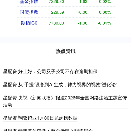
基金指数
7229.80
-1.63
-0.02%
国债指数
229.59
-0.00
0.00%
期指IC0
7730.00
-1.00
-0.01%
热点资讯
星配资 好上好：公司及子公司不存在逾期担保
星配资 从“手搓”设备到AI生成，神力视界的视效“进化论”
星配资 央视《新闻联播》报道2026年全国网络法治主题宣传
活动
星配资 翔鹭钨业1月30日龙虎榜数据
星配资 特朗普放狠话：整个伊朗文明将消亡