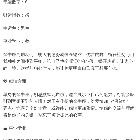
幸运数字：8
财运指数：💰
幸运色：黑色
事业学业：📚
金牛座的朋友们，明天的运势就像在钢丝上优雅跳舞，得在社交与自
我独处之间找到平衡。给自己放个“隐形”的小假，躲开热闹，让内心
静一静。这样的独处时光，能让你更明白自己真正想要什么。
💖 感情方面
单身的金牛座，别总默默无声啦，适当展示下自己的魅力，可能会吸
引到意想不到的人哦！对于有伴侣的金牛座，给爱情加点“保鲜剂”，
弄点小惊喜是个好主意，或许能让感情更加甜蜜。情感的交流与理解
将是你们的关键，别忘了倾听彼此的心声。
💼 事业学业