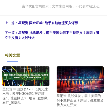
富华优配官网提示：文章来自网络，不代表本站观点。
上一篇：
星配资 国金证券: 给予东航物流买入评级
下一篇：
星配资 抗战爆发，霸主美国为何不主持正义？原因：孤
立主义势力太过强大
相关文章
星配资 中国投资1700亿美元建
水电，欧美NGO却说“破坏环
星配资 抗战爆发，霸主美国为
保”，谁在撒谎？_项目_雅鲁藏
何不主持正义？原因：孤立主义
布江_国际法
势力太过强大