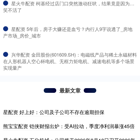
​星火牛配资 柯基经过店门口突然激动狂吠，结果竟是因为…
笑不活了
​星配资 5年后，房子大赚还是血亏？内行人9字说透了_房地
产市场_房价_城市
​兴华配资 金田股份(601609.SH)：电磁线产品与稀土永磁材料
在人形机器人空心杯电机、无框力矩电机、减速电机等多个场景
实现量产
最新文章
星配资 好上好：公司及子公司不存在逾期担保
熊宝宝配资 铠侠财报出炉：受AI拉动，季度净利润暴涨45倍