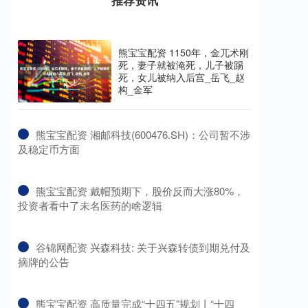
推荐资讯
熊宝宝配资 1150年，金兀术刚
死，妻子就被淹死，儿子被踢
死，女儿被纳入后宫_岳飞_赵
构_金军
​熊宝宝配资 湘邮科技(600476.SH)：公司暂不涉
及稳定币方面
​熊宝宝配资 戴帽预期下，股价反而大涨80%，
投资者看中了未名医药的啥逻辑
​谷锦网配资 兴森科技: 关于兴森转债到期兑付及
摘牌的公告
​熊宝宝配资 高质量完成“十四五”规划丨“十四