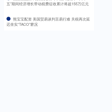
五”期间经济增长带动税费征收累计将超155万亿元
​熊宝宝配资 美国贸易谈判言易行难 关税再次延
迟坐实“TACO”窘况