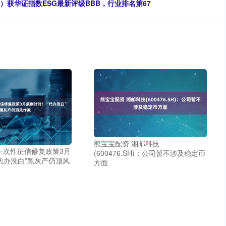
SH）获华证指数ESG最新评级BBB，行业排名第67
熊宝宝配资 湘邮科技
一次性征信修复政策3月
(600476.SH)：公司暂不涉及稳定币
代办洗白”黑灰产仍顶风
方面