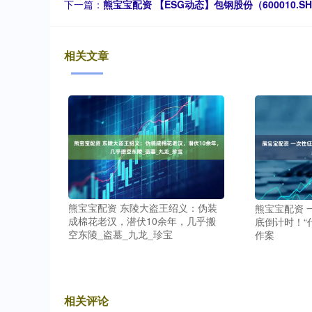
下一篇：
熊宝宝配资 【ESG动态】包钢股份（600010.
相关文章
熊宝宝配资 东陵大盗王绍义：伪装
熊宝宝配资 
成棉花老汉，潜伏10余年，几乎搬
底倒计时！“
空东陵_盗墓_九龙_珍宝
作案
相关评论