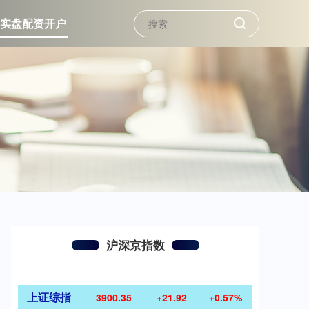
实盘配资开户
沪深京指数
上证综指
3900.35
+21.92
+0.57%